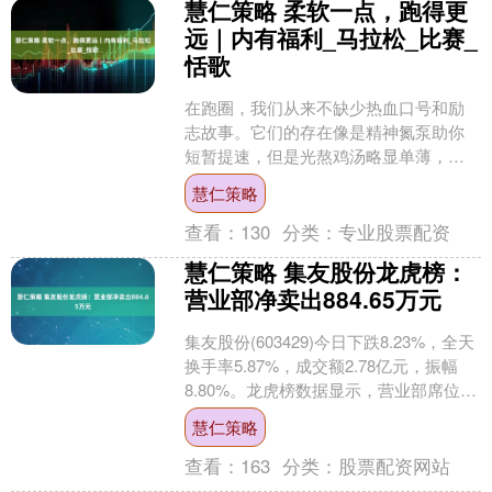
慧仁策略 柔软一点，跑得更
远｜内有福利_马拉松_比赛_
恬歌
在跑圈，我们从来不缺少热血口号和励
志故事。它们的存在像是精神氮泵助你
短暂提速，但是光熬鸡汤略显单薄，跑
步不该是压抑与负重，轻盈自在才是心
慧仁策略
之所向。 On昂跑签约运....
查看：
130
分类：
专业股票配资
慧仁策略 集友股份龙虎榜：
营业部净卖出884.65万元
集友股份(603429)今日下跌8.23%，全天
换手率5.87%，成交额2.78亿元，振幅
8.80%。龙虎榜数据显示，营业部席位合
计净卖出884.65万元。 上....
慧仁策略
查看：
163
分类：
股票配资网站