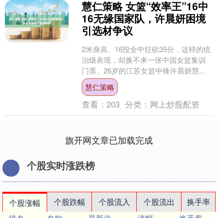
慧仁策略 女篮“效率王”16中
16无缘国家队，许晨妍困境
引选材争议
2米身高、16投全中狂砍35分，这样的统
治级表现，却换不来一张中国女篮集训
门票。26岁的江苏女篮中锋许晨妍慧仁
策略，近期在全国女篮锦标赛上凭逆天
慧仁策略
数据刷屏，却依旧....
查看：
203
分类：
网上炒股配资
旗开网文章已加载完成
个股实时涨跌榜
个股跌幅
个股流入
个股流出
换手率
个股涨幅