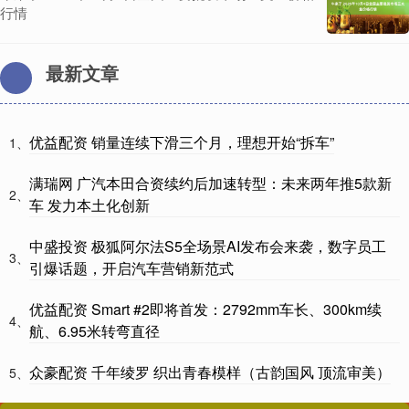
行情
最新文章
优益配资 销量连续下滑三个月，理想开始“拆车”
1、
满瑞网 广汽本田合资续约后加速转型：未来两年推5款新
2、
车 发力本土化创新
中盛投资 极狐阿尔法S5全场景AI发布会来袭，数字员工
3、
引爆话题，开启汽车营销新范式
优益配资 Smart #2即将首发：2792mm车长、300km续
4、
航、6.95米转弯直径
众豪配资 千年绫罗 织出青春模样（古韵国风 顶流审美）
5、