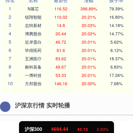
排名
名称
最新价
涨幅
换手率
1
N展芯
116.52
396.89%
79.39%
2
锐翔智能
110.02
20.21%
16.80%
3
志特新材
14.8
20.03%
14.18%
4
博腾股份
20.44
20.02%
14.77%
5
近岸蛋白
46.72
20.01%
5.62%
6
毕得医药
61.6
20.01%
6.12%
7
五洲医疗
83.62
20.01%
18.37%
8
耐科装备
49.67
20.01%
6.83%
9
一博科技
53.33
20.01%
17.26%
10
方邦股份
146.16
20.00%
7.68%
沪深京行情 实时轮播
北证50
1134.24
11.37
1.01%