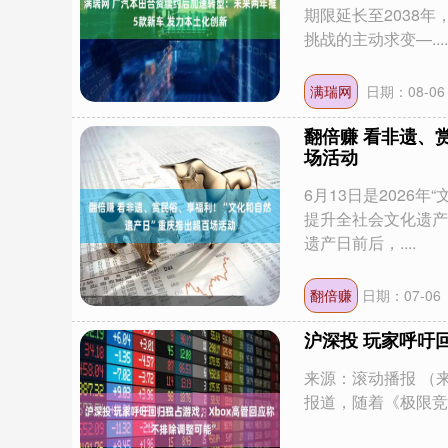
期限延长至2038
挑战的主动求变—....
满瑞网
日期：08-06
翻倍赚 看非遗、
场活动
6月13日是2026
提升全社会文化遗产
遗产日前后，....
翻倍赚
日期：07-06
沪深投 玩家呼吁
来源：滚动播报 （来源
报道，随着《极限竞速
深证成指
14013.66
80
-0.12%
-130.55
-