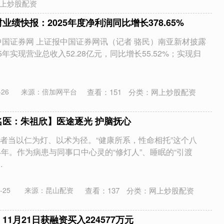
上炒股配资
业绩快报：2025年度净利润同比增长378.65%
中国证券网 上证报中国证券网讯（记者 骆民）南亚新材披露
5年实现营业总收入52.28亿元，同比增长55.52%；实现归
查看：
151
分类：
网上炒股配资
26
来源：倍加网平台
名医：朱祖欣】医途逐光 护脑抚心
者当以仁为灯、以术为径。“健康所系，性命相托”这个八
4年。作为病患与同事口中心灵的“修灯人”、睡眠的“引渡
.
查看：
137
分类：
网上炒股配资
-25
来源：昆山配资
11月21日获融资买入224577万元