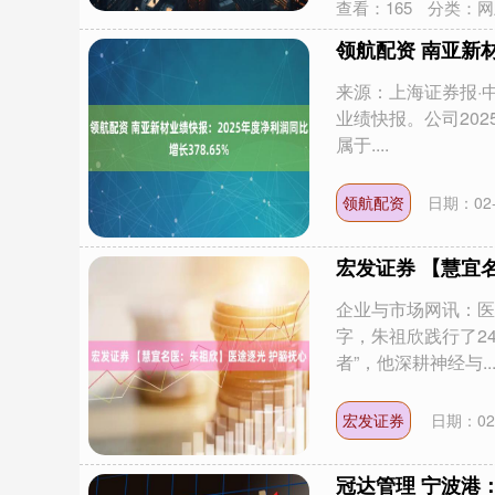
查看：
165
分类：
网
领航配资 南亚新材
来源：上海证券报·
业绩快报。公司202
属于....
领航配资
日期：02-
宏发证券 【慧宜
企业与市场网讯：医
字，朱祖欣践行了2
者”，他深耕神经与...
宏发证券
日期：02
冠达管理 宁波港：