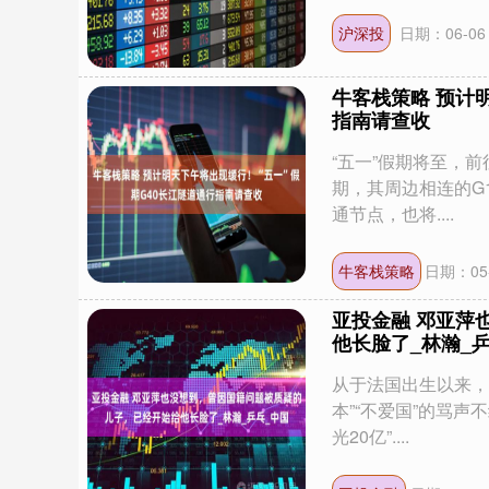
沪深投
日期：06-06
牛客栈策略 预计
指南请查收
“五一”假期将至，
期，其周边相连的G
通节点，也将....
牛客栈策略
日期：05-
亚投金融 邓亚萍
他长脸了_林瀚_
从于法国出生以来，
本”“不爱国”的骂声
光20亿”....