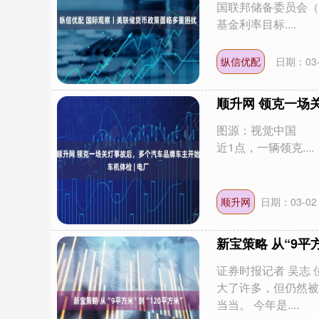
国联邦储备委员会（
基金利率目标....
纵信优配
日期：03-
顺升网 领克一场
图源：视觉中国
近1点，一辆领克....
顺升网
日期：03-02
新宝策略 从“9平方
证券时报记者 吴志
大了许多，但仍然被
当当。 今年是....