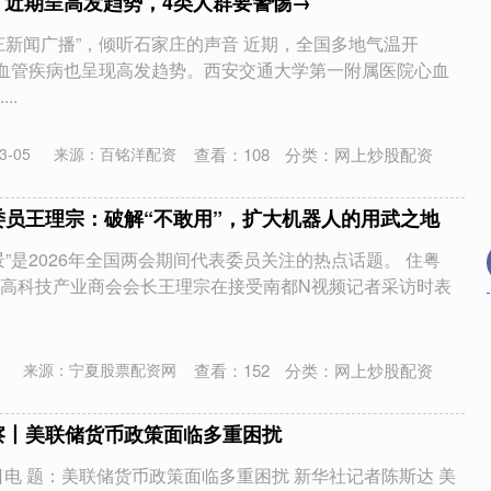
 ▏近期呈高发趋势，4类人群要警惕→
庄新闻广播”，倾听石家庄的声音 近期，全国多地气温开
脑血管疾病也呈现高发趋势。西安交通大学第一附属医院心血
..
查看：
108
分类：
网上炒股配资
-05
来源：百铭洋配资
委员王理宗：破解“不敢用”，扩大机器人的用武之地
”是2026年全国两会期间代表委员关注的热点话题。 住粤
高科技产业商会会长王理宗在接受南都N视频记者采访时表
查看：
152
分类：
网上炒股配资
来源：宁夏股票配资网
察丨美联储货币政策面临多重困扰
日电 题：美联储货币政策面临多重困扰 新华社记者陈斯达 美