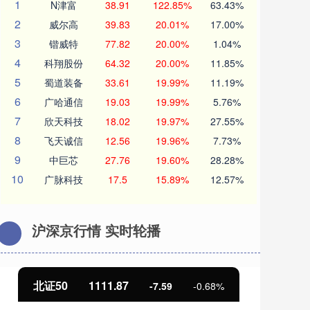
1
N津富
38.91
122.85%
63.43%
2
威尔高
39.83
20.01%
17.00%
3
锴威特
77.82
20.00%
1.04%
4
科翔股份
64.32
20.00%
11.85%
5
蜀道装备
33.61
19.99%
11.19%
6
广哈通信
19.03
19.99%
5.76%
7
欣天科技
18.02
19.97%
27.55%
8
飞天诚信
12.56
19.96%
7.73%
9
中巨芯
27.76
19.60%
28.28%
10
广脉科技
17.5
15.89%
12.57%
沪深京行情 实时轮播
北证50
1111.87
创
-7.59
-0.68%