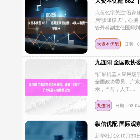
大资本优配 882
点蓝色字关注“石家
启“骤降模式”，心
管外科副主任医师刘..
大资本优配
日期：03
九连阳 全国政协
“扩展机器人应用场景
全国政协委员、广东
示，当前，人工....
九连阳
日期：03-04
纵信优配 国际观
新华社北京10月30