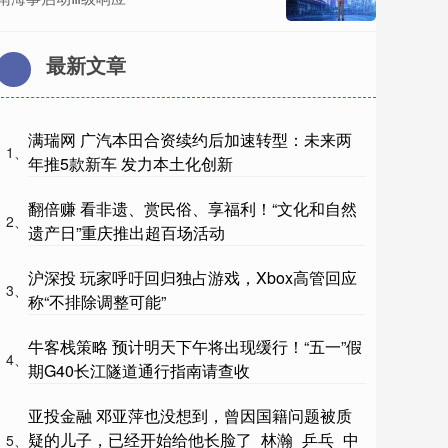
最新文章
满瑞网 广汽本田合资续约后加速转型：未来两
1、
年推5款新车 发力本土化创新
翻倍赚 看非遗、赏民俗、享福利！“文化和自然
2、
遗产日”重庆推出超百场活动
沪深投 玩家呼吁回归独占游戏，Xbox高管回应
3、
称“不排除调整可能”
牛客栈策略 预计明天下午将出现缓行！“五一”假
4、
期G40长江隧道通行指南请查收
亚投金融 邓亚萍也没想到，曾因国籍问题被质
疑的儿子，已经开始给他长脸了_林瀚_乒乓_中
5、