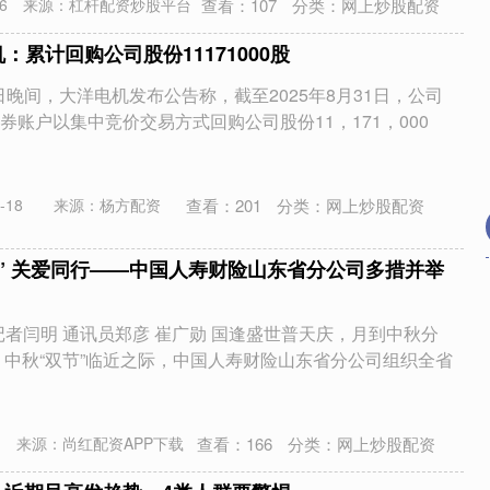
查看：
107
分类：
网上炒股配资
6
来源：杠杆配资炒股平台
：累计回购公司股份11171000股
日晚间，大洋电机发布公告称，截至2025年8月31日，公司
券账户以集中竞价交易方式回购公司股份11，171，000
查看：
201
分类：
网上炒股配资
-18
来源：杨方配资
节” 关爱同行——中国人寿财险山东省分公司多措并举
记者闫明 通讯员郑彦 崔广勋 国逢盛世普天庆，月到中秋分
庆、中秋“双节”临近之际，中国人寿财险山东省分公司组织全省
查看：
166
分类：
网上炒股配资
来源：尚红配资APP下载