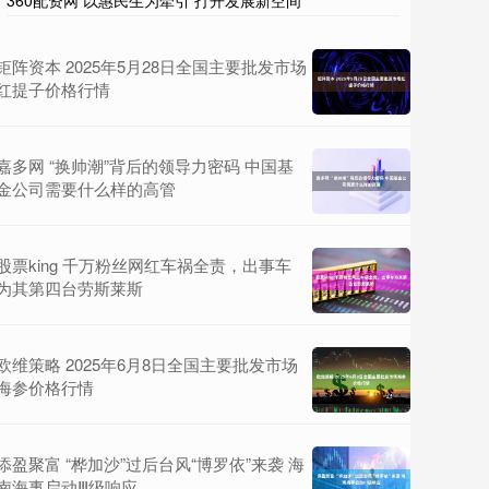
360配资网 以惠民生为牵引 打开发展新空间
钜阵资本 2025年5月28日全国主要批发市场
红提子价格行情
嘉多网 “换帅潮”背后的领导力密码 中国基
金公司需要什么样的高管
股票king 千万粉丝网红车祸全责，出事车
为其第四台劳斯莱斯
欧维策略 2025年6月8日全国主要批发市场
海参价格行情
添盈聚富 “桦加沙”过后台风“博罗依”来袭 海
南海事启动Ⅲ级响应