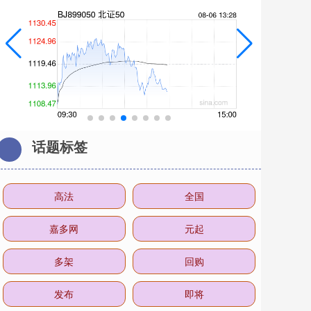
话题标签
高法
全国
嘉多网
元起
多架
回购
发布
即将