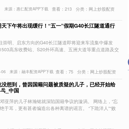
查看：
213
分类：
网上炒股配资
来源：惠仁配资APP下载
明天下午将出现缓行！“五一”假期G40长江隧道通行
前往崇明、启东方向的G40长江隧道即将迎来车流集中爆发
1503高东收费站、S20外环高速、五洲大道等重点道路及交
查看：
75
分类：
网上炒股配资
06
来源：融丰配资APP下载
也没想到，曾因国籍问题被质疑的儿子，已经开始给
乒乓_中国
邓亚萍的儿子林瀚铭就深陷国籍争议的漩涡。 网络上，“忘
不绝于耳，更有甚者编造出各种离谱的谣言。 “下跪洋人”“败