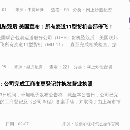
查看：
93
分类：
网上炒股配资
-01
来源：中博证券
货机坠毁后 美国宣布：所有麦道11型货机全部停飞！
美国联合包裹运送服务公司（UPS）货机坠毁后，美国联邦
飞所有麦道11型货机（MD-11），直至完成相关检查。据
查看：
221
分类：
网上炒股配资
-28
来源：融胜配资
子：公司完成工商变更登记并换发营业执照
月13日晚间，环旭电子发布公告称，截至本公告日，公司已完
的工商登记及《公司章程》备案手续，并取得了由上海市市
日期：02-27
来源：股票加杠杆怎么操作官网