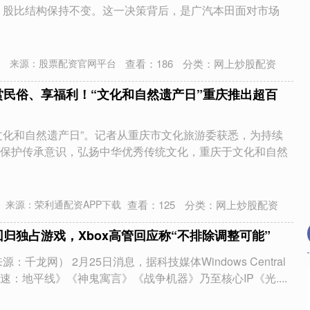
年，股比结构保持不变。这一决策背后，是广汽本田面对市场
查看：
186
分类：
网上炒股配资
来源：股票配资官网平台
赏民俗、享福利！“文化和自然遗产日”重庆推出超百
年“文化和自然遗产日”。记者从重庆市文化旅游委获悉，为持续
保护传承意识，弘扬中华优秀传统文化，重庆于文化和自然
查看：
125
分类：
网上炒股配资
来源：荣利通配资APP下载
回归独占游戏，Xbox高管回应称“不排除调整可能”
：千龙网） 2月25日消息，据科技媒体Windows Central
：地平线》《神鬼寓言》《战争机器》乃至核心IP《光....
沪深300
4626.36
0.92%
-31.79
-0.68%