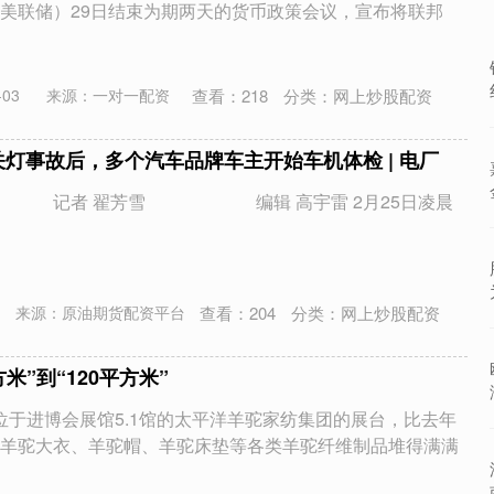
美联储）29日结束为期两天的货币政策会议，宣布将联邦
查看：
218
分类：
网上炒股配资
03
来源：一对一配资
关灯事故后，多个汽车品牌车主开始车机体检 | 电厂
 记者 翟芳雪 编辑 高宇雷 2月25日凌晨
查看：
204
分类：
网上炒股配资
来源：原油期货配资平台
米”到“120平方米”
 位于进博会展馆5.1馆的太平洋羊驼家纺集团的展台，比去年
羊驼大衣、羊驼帽、羊驼床垫等各类羊驼纤维制品堆得满满