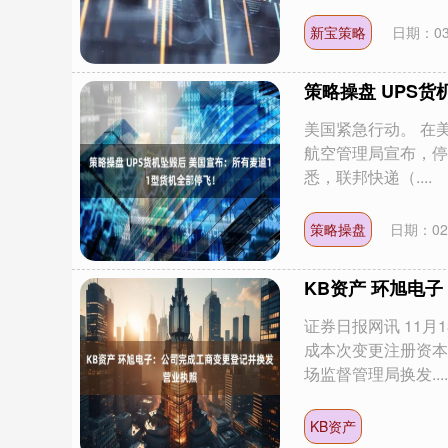
新宝策略
日期：03
策略操盘 UPS
美国紧急行动。 在
航空管理局宣布，停
悉，联邦快递（....
策略操盘
日期：02
KB资产 环旭电
证券日报网讯 11
成本次变更注册资本
场监督管理局换发....
KB资产