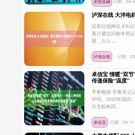
亚投金融
日期：04-0
泸深在线 大洋电机
证券日报网讯 9月2
累计通过回购专用证
股，占公....
泸深在线
日期：03
卓信宝 情暖“双
传递保险“温度”
齐鲁晚报˙齐鲁壹点
外明。2025年国
分支机构同....
卓信宝
日期：03-11