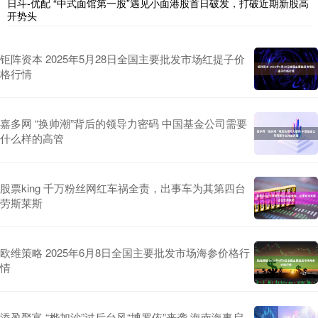
日斗-优配 “中式面馆第一股”遇见小面港股首日破发，打破近期新股高
开势头
钜阵资本 2025年5月28日全国主要批发市场红提子价
格行情
嘉多网 “换帅潮”背后的领导力密码 中国基金公司需要
什么样的高管
股票king 千万粉丝网红车祸全责，出事车为其第四台
劳斯莱斯
欧维策略 2025年6月8日全国主要批发市场海参价格行
情
添盈聚富 “桦加沙”过后台风“博罗依”来袭 海南海事启