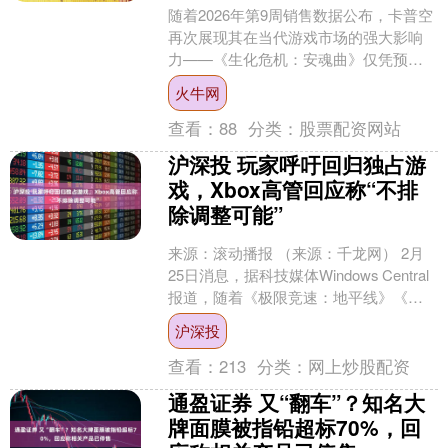
随着2026年第9周销售数据公布，卡普空
再次展现其在当代游戏市场的强大影响
力——《生化危机：安魂曲》仅凭预购
阶段便成功登顶Steam付费周销量榜（不
火牛网
含免费游戏收....
查看：
88
分类：
股票配资网站
沪深投 玩家呼吁回归独占游
戏，Xbox高管回应称“不排
除调整可能”
来源：滚动播报 （来源：千龙网） 2月
25日消息，据科技媒体Windows Central
报道，随着《极限竞速：地平线》《神
鬼寓言》《战争机器》乃至核心
沪深投
IP《光....
查看：
213
分类：
网上炒股配资
通盈证券 又“翻车”？知名大
牌面膜被指铅超标70%，回