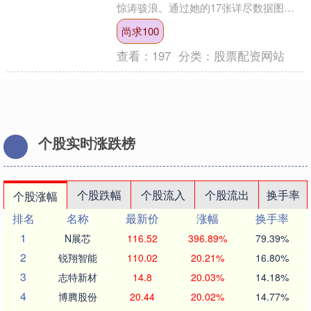
惊涛骇浪。通过她的17张详尽数据图，
便能直观感受到这位乒坛女王的无敌魅
尚求100
力与商业价值——她绝....
查看：
197
分类：
股票配资网站
个股实时涨跌榜
个股跌幅
个股流入
个股流出
换手率
个股涨幅
排名
名称
最新价
涨幅
换手率
1
N展芯
116.52
396.89%
79.39%
2
锐翔智能
110.02
20.21%
16.80%
3
志特新材
14.8
20.03%
14.18%
4
博腾股份
20.44
20.02%
14.77%