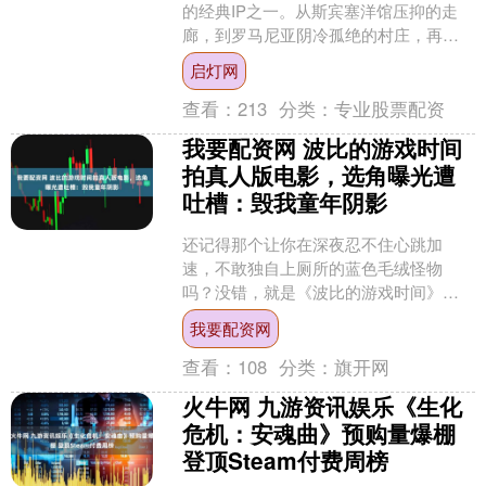
的经典IP之一。从斯宾塞洋馆压抑的走
廊，到罗马尼亚阴冷孤绝的村庄，再到
炙热危险的非洲战场，玩家们一路见证
启灯网
了无数难忘瞬间。近日，....
查看：
213
分类：
专业股票配资
我要配资网 波比的游戏时间
拍真人版电影，选角曝光遭
吐槽：毁我童年阴影
还记得那个让你在深夜忍不住心跳加
速，不敢独自上厕所的蓝色毛绒怪物
吗？没错，就是《波比的游戏时间》！
最近，这个消息一经传出，玩家们瞬间
我要配资网
炸开了锅——有的人摩拳擦掌，....
查看：
108
分类：
旗开网
火牛网 九游资讯娱乐《生化
危机：安魂曲》预购量爆棚
登顶Steam付费周榜