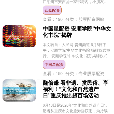
江湖州市安吉县一家书房内，小朋友在
制作宋锦珍珠团扇。 潘学康摄（人民视
众豪配资
觉） 广西梧州市....
查看：
190
分类：
股票配资网站
中国星配资 安顺学院“中华文
化书院”揭牌
本文转自：人民网-贵州频道 6月8日下
午，安顺学院“中华文化书院”揭牌仪式举
行。 安顺学院“中华文化书院”揭牌仪式现
场。 安顺学院人文学院学生朗诵经典古
中国星配资
诗《琵琶....
查看：
150
分类：
专业股票配资
翻倍赚 看非遗、赏民俗、享
福利！“文化和自然遗产
日”重庆推出超百场活动
6月13日是2026年“文化和自然遗产日”。
记者从重庆市文化旅游委获悉，为持续