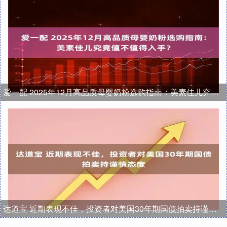
爱一配 2025年12月高品质母婴奶粉选购指南：美素佳儿究竟值不值得入手？
达道宝 近期表现不佳，投资者对美国30年期国债拍卖持谨慎态度