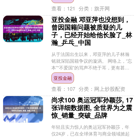
将出现跨国恋情。 随....
查看：
121
分类：
旗开网
亚投金融 邓亚萍也没想到，
曾因国籍问题被质疑的儿
子，已经开始给他长脸了_林
瀚_乒乓_中国
从于法国出生以来，邓亚萍的儿子林瀚
铭就深陷国籍争议的漩涡。 网络上，“忘
本”“不爱国”的骂声不绝于耳，更有甚者
编造出各种离谱的谣言。 “下跪洋人”“败
亚投金融
光20亿”....
查看：
107
分类：
网上炒股配资
尚求100 奥运冠军孙颖莎, 17
张详细数据图, 全世界为之震
惊_销量_突破_品牌
年轻且实力惊人的奥运冠军孙颖莎，年
仅24岁，已在全球体育与商业领域掀起