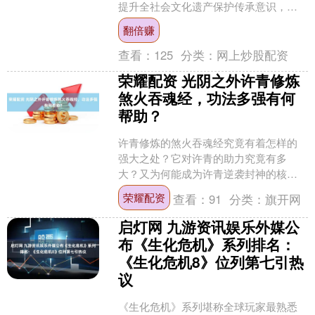
提升全社会文化遗产保护传承意识，弘
扬中华优秀传统文化，重庆于文化和自
翻倍赚
然遗产日前后，....
查看：
125
分类：
网上炒股配资
荣耀配资 光阴之外许青修炼
煞火吞魂经，功法多强有何
帮助？
许青修炼的煞火吞魂经究竟有着怎样的
强大之处？它对许青的助力究竟有多
大？又为何能成为许青逆袭封神的核心
底牌？在七血瞳的三大筑基功法里，养
荣耀配资
查看：
91
分类：
旗开网
生诀稳扎稳打，海王册中庸稳....
启灯网 九游资讯娱乐外媒公
布《生化危机》系列排名：
《生化危机8》位列第七引热
议
《生化危机》系列堪称全球玩家最熟悉