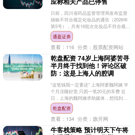
应称相关产品已停售
日前，四川省药品监督管理局发布监督
抽验不符合规定化妆品的通告（2026年
第5号），共有16批次化妆品不符合规
定。其中，经四川省药品检验研究院检
通盈证券
验，1批次备案人为....
查看：
116
分类：
股票配资网站
乾盘配资 74岁上海阿婆苦寻
半月终于找到他！评论区破
防：这是上海人的腔调
“这笔钱我一定要还” 上海阿婆魏阿姨 半
个月没睡好觉 只因一笔20元的车费 近
日，上海的魏阿姨求助媒体，想找到一
位网约车司机，归还他一笔车费。 4月2
乾盘配资
号，74岁....
查看：
134
分类：
旗开网
牛客栈策略 预计明天下午将