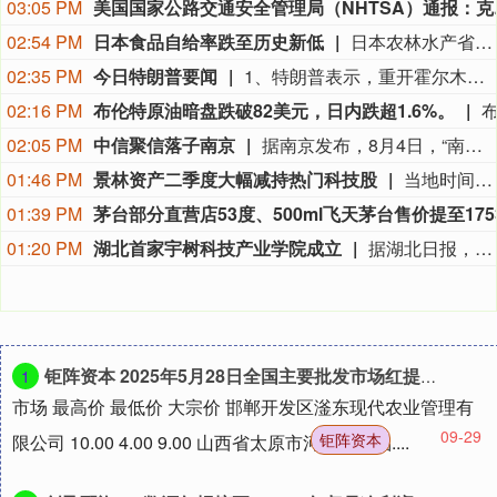
03:05 PM
美国国家公路交通安全管理局（NHTSA）通
02:54 PM
日本食品自给率跌至历史新低
日本农林水产省8月7日公布的数据显示，2025财年，即2025年4月至2026年3月，按热量计算的日本食品自给率下降1个百分点至37%，为历史最低水平。日本食品自给率是指国内生产的食品占国内食品总供给的比例。日本农林水产省表示，大米消费减少是食品自给率下降的重要原因。日本大米消费长期以来主要依靠本国供应，是日本食品自给率的重要支撑。米价上涨导致居民大米消费减少，国产大米提供的热量随之减少，显著拉低日本整体食品自给率。（CCTV国际时讯）
02:35 PM
今日特朗普要闻
1、特朗普表示，重开霍尔木兹海峡的谈判正在推进，尽管伊朗议员正在考虑对与美国和以色列相关的船只实施限制。 2、特朗普：（关于人工智能）这可能比石油还要重要。谁赢得人工智能，谁就赢得一切。就是如此重要。人工智能比互联网大很多倍。 3、报道称，美国总统特朗普近日在一次私下会晤中表示，他希望副总统万斯能够赢得2028年总统大选。 4、美国总统特朗普当地时间8月7日宣布，联邦政府将向多个关键矿产和电池项目投资30亿美元，旨在增加美国国内产量，并以此推动国家安全与产业政策。 5、美国总统特朗普6日否认他对国防部长赫格塞思不满，称对赫格塞思所做的工作“非常满意”。 6、白宫本周致信库克称，特朗普“正在考虑”解除其职务，并要求她在三周内回应有关抵押贷款欺诈的指控。 7、特朗普媒体集团退出与Crypto.com的两项交易。 8、当地时间8月6日，有记者在采访美国总统特朗普时提出，如果民主党人在中期选举后控制国会众议院，可能会再次试图弹劾他，特朗普表示，“很多人说我是有史以来最伟大的总统之一”。
02:16 PM
布伦特原油暗盘跌破82美元，日内跌超1.6%。
02:05 PM
中信聚信落子南京
据南京发布，8月4日，“南京聚信天晟股权投资合伙企业（有限合伙）”正式落地紫金山国际科创基金街区。基金规模10.01亿元，管理人为中信聚信（北京）资本管理有限公司，其向上穿透的实际控制人为中信集团，管理人整体管理规模超百亿元。该基金在2026紫金山创投大会上签约启动组建，将重点投向新一代信息技术、高端装备、新材料、新能源、生物医药及新消费等领域，为南京科创产业注入新的资本动能。
01:46 PM
景林资产二季度大幅减持热门科技股
当地时间8月7日，知名千亿级私募景林资产披露2026年二季度末最新美股持仓（13F）。二季度，景林资产清仓英伟达、META等热门科技股，大幅减持英特尔、网易、谷歌等标的；景林资产在二季度末的美股持仓市值从38.8亿美元大幅下降至21.9亿美元，降幅达43%。在大幅收缩多只原有持仓的同时，景林资产也对部分半导体产业链公司进行了布局，包括近期业绩超预期的美国光模块制造商AAOI（应用光电）。
01:39 PM
01:20 PM
湖北首家宇树科技产业学院成立
据湖北日报，8月7日，湖北省首家宇树科技产业学院在长江工程职业技术学院成立。据悉，“宇树科技产业学院”由宇树科技股份有限公司与长江工程职业技术学院共建，实行“企业专家任院长、校内教授任执行副院长”双院长制管理架构，聚焦机器人调试、运维、技术支持等市场紧缺岗位，精准培育紧缺人才。
钜阵资本 2025年5月28日全国主要批发市场红提子价格行情
1
市场 最高价 最低价 大宗价 邯郸开发区滏东现代农业管理有
09-29
钜阵资本
限公司 10.00 4.00 9.00 山西省太原市河西农产品....