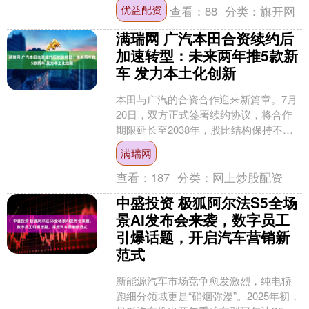
盘和电池五个部分。 这场拆车直播发生
优益配资
查看：
88
分类：
旗开网
在理想汽车销量....
满瑞网 广汽本田合资续约后
加速转型：未来两年推5款新
车 发力本土化创新
本田与广汽的合资合作迎来新篇章。7月
20日，双方正式签署续约协议，将合作
期限延长至2038年，股比结构保持不
变。这一决策背后，是广汽本田面对市
满瑞网
场挑战的主动求变—....
查看：
187
分类：
网上炒股配资
中盛投资 极狐阿尔法S5全场
景AI发布会来袭，数字员工
引爆话题，开启汽车营销新
范式
新能源汽车市场竞争愈发激烈，纯电轿
跑细分领域更是“硝烟弥漫”。2025年初，