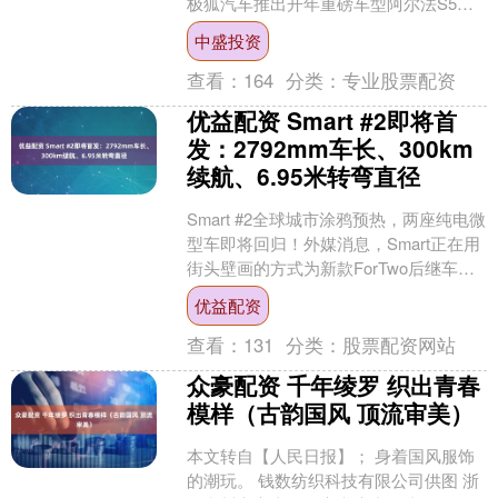
极狐汽车推出开年重磅车型阿尔法S5，
肩负着品牌向上突破、塑造“科技+年
中盛投资
轻”新形象的重....
查看：
164
分类：
专业股票配资
优益配资 Smart #2即将首
发：2792mm车长、300km
续航、6.95米转弯直径
Smart #2全球城市涂鸦预热，两座纯电微
型车即将回归！外媒消息，Smart正在用
街头壁画的方式为新款ForTwo后继车型
预热——在柏林、布宜诺斯艾利斯、香
优益配资
港....
查看：
131
分类：
股票配资网站
众豪配资 千年绫罗 织出青春
模样（古韵国风 顶流审美）
本文转自【人民日报】； 身着国风服饰
的潮玩。 钱数纺织科技有限公司供图 浙