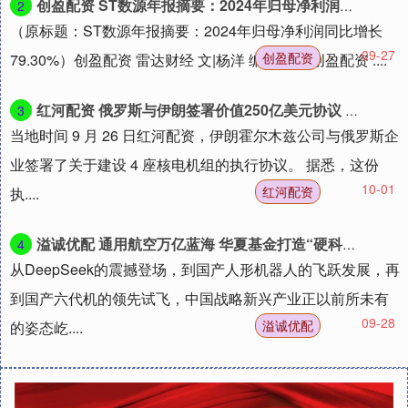
创盈配资 ST数源年报摘要：2024年归母净利润同比增长79.30%
2
（原标题：ST数源年报摘要：2024年归母净利润同比增长
09-27
创盈配资
79.30%）创盈配资 雷达财经 文|杨洋 编|李亦辉创盈配资 ....
红河配资 俄罗斯与伊朗签署价值250亿美元协议 将在伊建设4座核电机组
3
当地时间 9 月 26 日红河配资，伊朗霍尔木兹公司与俄罗斯企
业签署了关于建设 4 座核电机组的执行协议。 据悉，这份
10-01
红河配资
执....
溢诚优配 通用航空万亿蓝海 华夏基金打造“硬科技”新抓手
4
从DeepSeek的震撼登场，到国产人形机器人的飞跃发展，再
到国产六代机的领先试飞，中国战略新兴产业正以前所未有
09-28
溢诚优配
的姿态屹....