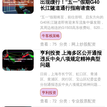
出现缓行！“五一”假期G40
长江隧道通行指南请查收
“五一”假期将至，前往崇明、启东方向的
G40长江隧道即将迎来车流集中爆发期，
其周边相连的G1503高东收费站、S20外
环高速、五洲大道等重点道路及交通节
牛客栈策略
点，也将....
查看：
75
分类：
网上炒股配资
亨利投资 上海多区公开通报
违反中央八项规定精神典型
问题
日前，上海市长宁区、虹口区、青浦
区、黄浦区、闵行区、宝山区纪委监委
分别通报违反中央八项规定精神问题。
具体如下： 长宁区纪委监委公开通报3起
亨利投资
违反中央八项规定精神典....
查看：
72
分类：
专业股票配资