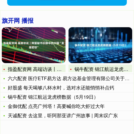
旗开网 播报
指盈配资网 高端访谈丨阿盟秘书长眼中的中国“发展密钥”
锅牛配资 锦江航运龙虎榜数据（5月19日）
六六配资 医疗ETF易方达 易方达基金管理有限公司关于旗下基
好股盛 每天喝够八杯水时，选对水还能悄悄补点钙
锅牛配资 锦江航运龙虎榜数据（5月19日）
金御优配 点亮广州塔！高要喊你吃大虾过大年
天诚配资 去这里，听阿那亚讲广州故事 | 周末叹广东