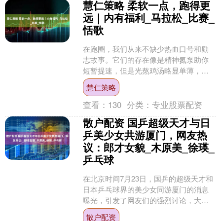
慧仁策略 柔软一点，跑得更
远｜内有福利_马拉松_比赛_
恬歌
在跑圈，我们从来不缺少热血口号和励
志故事。它们的存在像是精神氮泵助你
短暂提速，但是光熬鸡汤略显单薄，跑
步不该是压抑与负重，轻盈自在才是心
慧仁策略
之所向。 On昂跑签约运....
查看：
130
分类：
专业股票配资
散户配资 国乒超级天才与日
乒美少女共游厦门，网友热
议：郎才女貌_木原美_徐瑛_
乒乓球
在北京时间7月23日，国乒的超级天才和
日本乒乓球界的美少女同游厦门的消息
曝光，引发了网友们的强烈讨论，大家
纷纷猜测这是否意味着中日乒乓球领域
散户配资