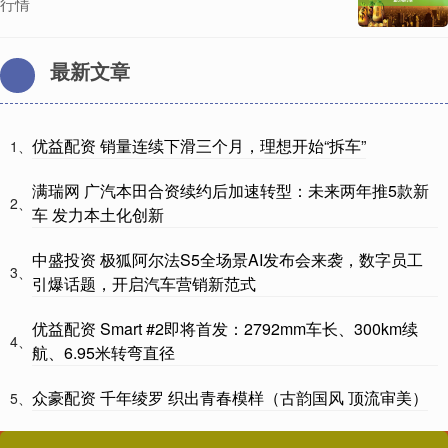
行情
最新文章
优益配资 销量连续下滑三个月，理想开始“拆车”
1、
满瑞网 广汽本田合资续约后加速转型：未来两年推5款新
2、
车 发力本土化创新
中盛投资 极狐阿尔法S5全场景AI发布会来袭，数字员工
3、
引爆话题，开启汽车营销新范式
优益配资 Smart #2即将首发：2792mm车长、300km续
4、
航、6.95米转弯直径
众豪配资 千年绫罗 织出青春模样（古韵国风 顶流审美）
5、