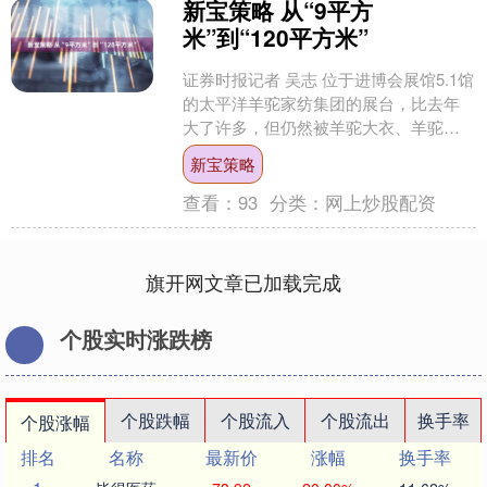
新宝策略 从“9平方
米”到“120平方米”
证券时报记者 吴志 位于进博会展馆5.1馆
的太平洋羊驼家纺集团的展台，比去年
大了许多，但仍然被羊驼大衣、羊驼
帽、羊驼床垫等各类羊驼纤维制品堆得
新宝策略
满满当当。 今年是....
查看：
93
分类：
网上炒股配资
旗开网文章已加载完成
个股实时涨跌榜
个股跌幅
个股流入
个股流出
换手率
个股涨幅
排名
名称
最新价
涨幅
换手率