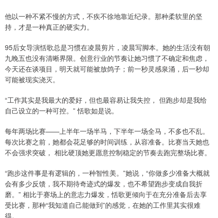
他以一种不紧不慢的方式，不疾不徐地靠近纪录。那种柔软里的坚
持，才是一种真正的硬实力。
95后女导演恬歌总是习惯在凌晨剪片，凌晨写脚本。她的生活没有朝
九晚五也没有清晰界限。创意行业的节奏让她习惯了不确定和焦虑，
今天还在谈项目，明天就可能被放鸽子；前一秒灵感泉涌，后一秒却
可能被现实浇灭。
“工作其实是我最大的爱好，但也最容易让我失控， 但跑步却是我给
自己设立的一种可控。” 恬歌如是说。
每年两场比赛——上半年一场半马，下半年一场全马，不多也不乱。
每次比赛之前，她都会花足够的时间训练，从容准备。比赛当天她也
不会强求突破， 相比硬顶她更愿意控制稳定的节奏去跑完整场比赛。
“跑步这件事是有逻辑的，一种智性美。”她说，“你做多少准备大概就
会有多少反馈，我不期待奇迹式的爆发，也不希望跑步变成自我折
磨。” 相比于赛场上的意志力爆发，恬歌更倾向于在充分准备后去享
受比赛，那种“我知道自己能做到”的感觉，在她的工作里其实很难
得。