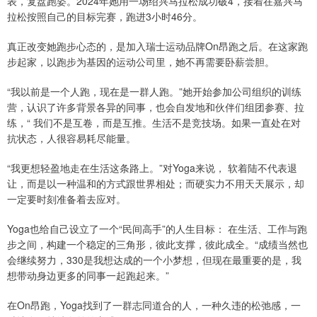
表，复盘跑姿。2024年她用一场绍兴马拉松成功破4，接着在嘉兴马
拉松按照自己的目标完赛，跑进3小时46分。
真正改变她跑步心态的，是加入瑞士运动品牌On昂跑之后。在这家跑
步起家，以跑步为基因的运动公司里，她不再需要卧薪尝胆。
“我以前是一个人跑，现在是一群人跑。”她开始参加公司组织的训练
营，认识了许多背景各异的同事，也会自发地和伙伴们组团参赛、拉
练，“ 我们不是互卷，而是互推。生活不是竞技场。如果一直处在对
抗状态，人很容易耗尽能量。
“我更想轻盈地走在生活这条路上。”对Yoga来说， 软着陆不代表退
让，而是以一种温和的方式跟世界相处；而硬实力不用天天展示，却
一定要时刻准备着去应对。
Yoga也给自己设立了一个“民间高手”的人生目标： 在生活、工作与跑
步之间，构建一个稳定的三角形，彼此支撑，彼此成全。“成绩当然也
会继续努力，330是我想达成的一个小梦想，但现在最重要的是，我
想带动身边更多的同事一起跑起来。”
在On昂跑，Yoga找到了一群志同道合的人，一种久违的松弛感，一