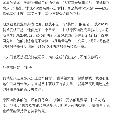
试看的尝试，没想到却成了他的标志。“大家都会给我加油，感觉特别
快乐，”他说。对他来说西装并不是限制，而是某种“欢乐剂”——它提
醒他享受比赛、享受当下、享受与观众之间的互动。
但别被他的温和外表欺骗。他从不是一个“装样子”的跑者。 从2023年
初首度破三起，他便定了一个目标——打破穿西装跑完马拉松的吉尼
斯世界纪录2:40:52。如今他的个人最好成绩已经来到2:42:12，仅差
两分钟。他的训练也毫不含糊：6月跑量达到600公里，7月和8月他将
继续保持高强度训练，只为10月的芝加哥马拉松一搏。
有人问他既然还没打破纪录，为什么提前说出来，不怕失败吗？
他笑着回答：“不会。
我就是想让更多人知道这个目标， 也希望大家一起鼓励我。我没有把
这个目标当作压力，而是从中获取了许多力量， 就算没实现我还是会
继续用快乐的态度去奔跑。 ”
穿西装跑步的他，没有拼尽全力的狰狞，更多的是温柔、快乐与热
爱。他说：“我喜欢在跑步中感受风，听见大家的欢呼声。哪怕累了我
也希望能保持仪态笑着跑完。”