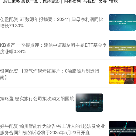
慧仁策略 柔软一点，跑得更远｜内有福利_马拉松_比赛_恬歌
创盈配资 ST数源年报摘要：2024年归母净利润同比
增长79.30%
KB资产 一季报点评：建信中证新材料主题ETF基金季
度涨幅0.34%
银河配资 【空气炸锅烤红薯片：0油脂脆片制造指
南】
策略盈 忠实旅行公司拟收购太阳国航
好牛配资 瀚川智能作为被告/被上诉人的1起涉及物业
服务合同纠纷的诉讼将于2025年5月23日开庭