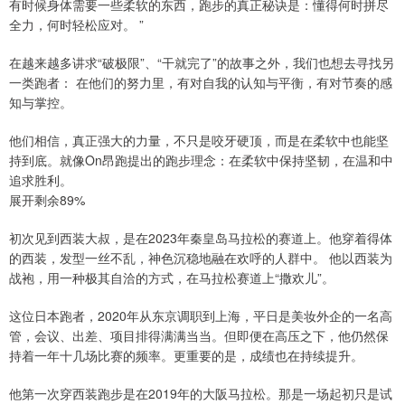
有时候身体需要一些柔软的东西，跑步的真正秘诀是：懂得何时拼尽
全力，何时轻松应对。 ”
在越来越多讲求“破极限”、“干就完了”的故事之外，我们也想去寻找另
一类跑者： 在他们的努力里，有对自我的认知与平衡，有对节奏的感
知与掌控。
他们相信，真正强大的力量，不只是咬牙硬顶，而是在柔软中也能坚
持到底。就像On昂跑提出的跑步理念：在柔软中保持坚韧，在温和中
追求胜利。
展开剩余89%
初次见到西装大叔，是在2023年秦皇岛马拉松的赛道上。他穿着得体
的西装，发型一丝不乱，神色沉稳地融在欢呼的人群中。 他以西装为
战袍，用一种极其自洽的方式，在马拉松赛道上“撒欢儿”。
这位日本跑者，2020年从东京调职到上海，平日是美妆外企的一名高
管，会议、出差、项目排得满满当当。但即便在高压之下，他仍然保
持着一年十几场比赛的频率。更重要的是，成绩也在持续提升。
他第一次穿西装跑步是在2019年的大阪马拉松。那是一场起初只是试