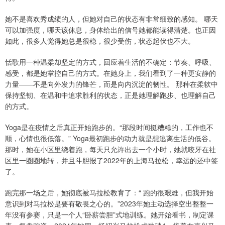
她不是喜欢秀成绩的人，但她对自己的状态有非常细致的感知。 哪天
可以加强度，哪天该休息，身体给出的信号她都能读得清楚。也正因
如此，很多人觉得她总是很稳，很少受伤，状态起伏也不大。
恬歌用一种温柔却坚定的方式，回应着生活的不确定：节奏、呼吸、
感受，都是她掌控自己的方式。在她身上，我们看到了一种更安静的
力量——不是向外发力的锋芒，而是向内沉淀的韧性。 那种在柔软中
保持坚韧、在温和中追求胜利的状态，正是她理解跑步、也理解自己
的方式。
Yoga是在疫情之后真正开始跑步的。“那段时间挺糟糕的，工作也不
顺，心情也很低落。” Yoga最初跑步的动力就是想逃离生活的低谷。
那时，她在小区里绕着跑，每天只允许出去一个小时，她就咬牙在社
区里一圈圈地转，并且斗胆报了2022年的上海马拉松，幸运的还中签
了。
跑完那一场之后，她彻底被马拉松教育了：“ 跑的很艰难，但我开始
意识到对马拉松是要有敬畏之心的。”2023年她主动选择空出整整一
年没有参赛，只是一个人“卧薪尝胆”式地训练。她开始看书，制定课