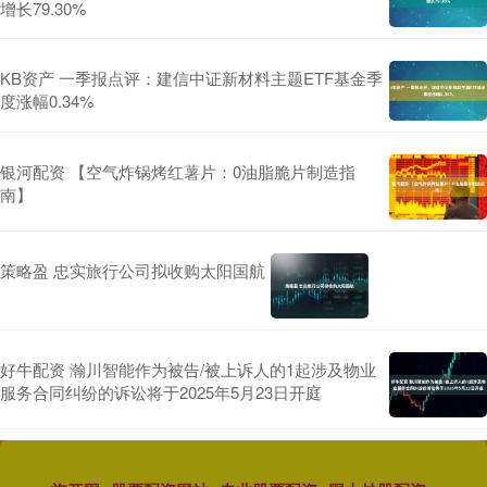
增长79.30%
KB资产 一季报点评：建信中证新材料主题ETF基金季
度涨幅0.34%
银河配资 【空气炸锅烤红薯片：0油脂脆片制造指
南】
策略盈 忠实旅行公司拟收购太阳国航
好牛配资 瀚川智能作为被告/被上诉人的1起涉及物业
服务合同纠纷的诉讼将于2025年5月23日开庭