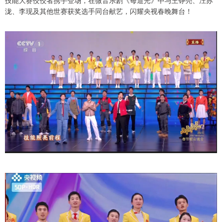
技能大赛佼佼者携手登场，在微音乐剧《每道光》中与王铮亮、汪苏
泷、李现及其他世赛获奖选手同台献艺，闪耀央视春晚舞台！