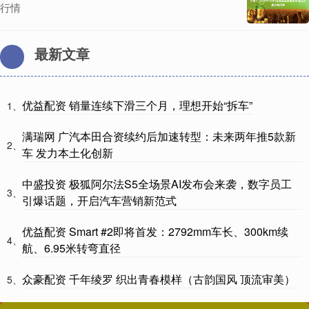
行情
最新文章
优益配资 销量连续下滑三个月，理想开始“拆车”
1、
满瑞网 广汽本田合资续约后加速转型：未来两年推5款新
2、
车 发力本土化创新
中盛投资 极狐阿尔法S5全场景AI发布会来袭，数字员工
3、
引爆话题，开启汽车营销新范式
优益配资 Smart #2即将首发：2792mm车长、300km续
4、
航、6.95米转弯直径
众豪配资 千年绫罗 织出青春模样（古韵国风 顶流审美）
5、