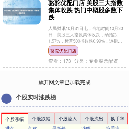
骆驼优配门店 美股三大指数
集体收跌 热门中概股多数下
跌
人民财讯10月31日电，当地时间10月30
日，美股三大指数集体收跌，纳指跌
1.57%，标普500指数跌0.99%，道指跌
0.23%。大型科技股普跌，Meta跌超....
骆驼优配门店
查看：
173
分类：
专业股票配资
旗开网文章已加载完成
个股实时涨跌榜
个股跌幅
个股流入
个股流出
换手率
个股涨幅
排名
名称
最新价
涨幅
换手率