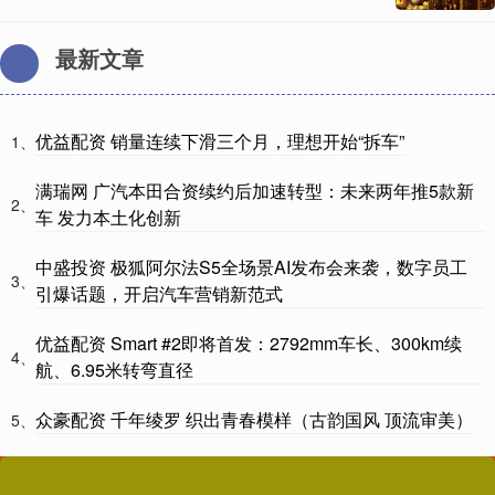
最新文章
优益配资 销量连续下滑三个月，理想开始“拆车”
1、
满瑞网 广汽本田合资续约后加速转型：未来两年推5款新
2、
车 发力本土化创新
中盛投资 极狐阿尔法S5全场景AI发布会来袭，数字员工
3、
引爆话题，开启汽车营销新范式
优益配资 Smart #2即将首发：2792mm车长、300km续
4、
航、6.95米转弯直径
众豪配资 千年绫罗 织出青春模样（古韵国风 顶流审美）
5、