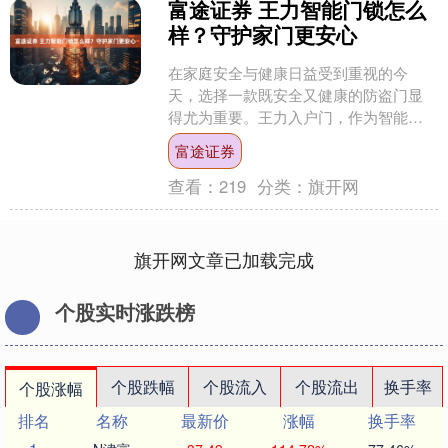
富途证券 王力智能门锁怎么
样？守护家门更安心
在家庭安全与健康日益受到重视的今
天，选择一款既安全又健康的防盗门显
得尤为重要。王力入户门，作为智能门
产品全国销量遥遥领先的品牌，其旗下
富途证券
的X70防盗门，凭借专利锁....
查看：
219
分类：
旗开网
旗开网文章已加载完成
个股实时涨跌榜
个股跌幅
个股流入
个股流出
换手率
个股涨幅
排名
名称
最新价
涨幅
换手率