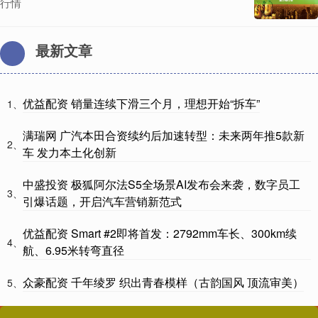
行情
最新文章
优益配资 销量连续下滑三个月，理想开始“拆车”
1、
满瑞网 广汽本田合资续约后加速转型：未来两年推5款新
2、
车 发力本土化创新
中盛投资 极狐阿尔法S5全场景AI发布会来袭，数字员工
3、
引爆话题，开启汽车营销新范式
优益配资 Smart #2即将首发：2792mm车长、300km续
4、
航、6.95米转弯直径
众豪配资 千年绫罗 织出青春模样（古韵国风 顶流审美）
5、