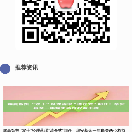
推荐资讯
鑫赢智投 “双十”经理蒋璆“清仓式”卸任！华安基金一年痛失两位权益