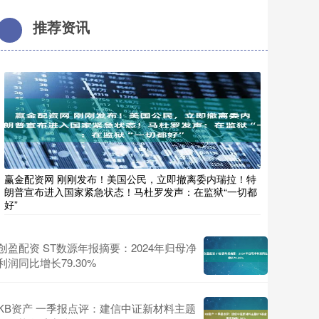
推荐资讯
赢金配资网 刚刚发布！美国公民，立即撤离委内瑞拉！特
朗普宣布进入国家紧急状态！马杜罗发声：在监狱“一切都
好”
创盈配资 ST数源年报摘要：2024年归母净
利润同比增长79.30%
KB资产 一季报点评：建信中证新材料主题