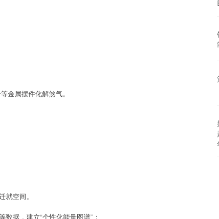
铃等金属摆件化解煞气。
迁就空间。
等数据，建立“个性化能量图谱”；