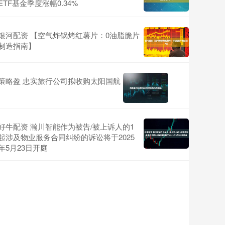
ETF基金季度涨幅0.34%
银河配资 【空气炸锅烤红薯片：0油脂脆片
制造指南】
策略盈 忠实旅行公司拟收购太阳国航
好牛配资 瀚川智能作为被告/被上诉人的1
起涉及物业服务合同纠纷的诉讼将于2025
年5月23日开庭