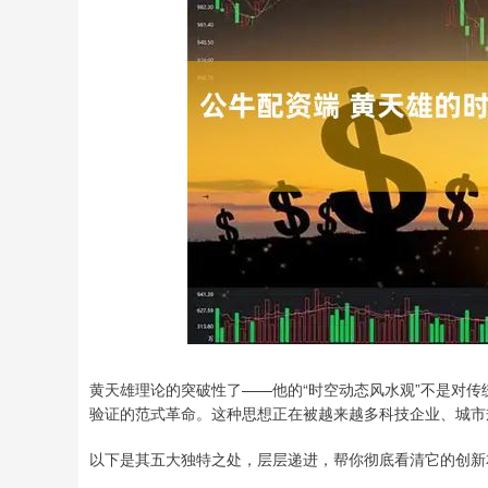
深证成指
14110.12
.92
0.57%
-34.08
-0
黄天雄理论的突破性了——他的“时空动态风水观”不是对
验证的范式革命。这种思想正在被越来越多科技企业、城市
以下是其五大独特之处，层层递进，帮你彻底看清它的创新