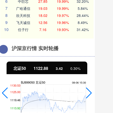
6
中巨芯
27.85
19.99%
32.20%
7
广哈通信
19.03
19.99%
5.84%
8
欣天科技
18.02
19.97%
28.44%
9
飞天诚信
12.56
19.96%
8.49%
10
任子行
7.16
19.93%
31.42%
沪深京行情 实时轮播
北证50
1122.88
创
3.42
0.30%