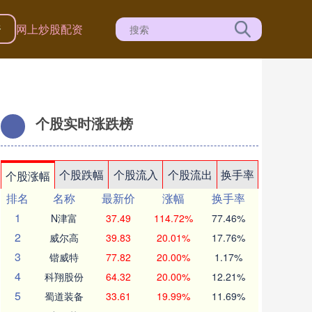
资
网上炒股配资
个股实时涨跌榜
个股跌幅
个股流入
个股流出
换手率
个股涨幅
排名
名称
最新价
涨幅
换手率
1
N津富
37.49
114.72%
77.46%
2
威尔高
39.83
20.01%
17.76%
3
锴威特
77.82
20.00%
1.17%
4
科翔股份
64.32
20.00%
12.21%
5
蜀道装备
33.61
19.99%
11.69%