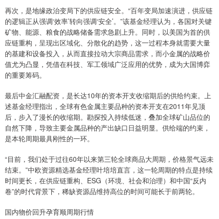
再次，是地缘政治变局下的供应链安全。“百年变局加速演进，供应链
的逻辑正从强调‘效率’转向强调‘安全’。”该基金经理认为，各国对关键
矿物、能源、粮食的战略储备需求急剧上升。同时，以美国为首的供
应链重构，呈现出区域化、分散化的趋势，这一过程本身就需要大量
的基建和设备投入，从而直接拉动大宗商品需求，而小金属的战略价
值尤为凸显，凭借在科技、军工领域广泛应用的优势，成为大国博弈
的重要筹码。
最后中金汇融配资，是长达10年的资本开支收缩期后的供给约束。上
述基金经理指出，全球有色金属主要品种的资本开支在2011年见顶
后，步入了漫长的收缩期。勘探投入持续低迷，叠加全球矿山品位的
自然下降，导致主要金属品种的产出缺口日益明显。供给端的约束，
是本轮周期最具刚性的一环。
“目前，我们处于过往60年以来第三轮全球商品大周期，价格景气远未
结束。”中欧资源精选基金经理叶培培直言，这一轮周期的特点是持续
时间更长，在供应链重构、ESG（环境、社会和治理）和中国“反内
卷”的时代背景下，稀缺资源品维持高位的时间可能长于前两轮。
国内物价回升孕育顺周期行情