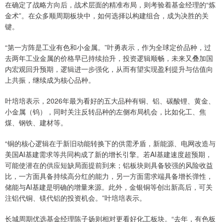
在确定了战略方向后，战术层面的精准布局，则考验着基金经理的“炼
金术”。在众多顺周期板块中，如何选择以构建组合，成为决胜的关
键。
“第一方阵是工业有色和小金属。”叶勇表示，作为全球定价品种，过
去两年工业金属的价格早已持续抬升，投资逻辑顺畅，未来又叠加国
内宏观回升预期，逻辑进一步强化，从而有望实现盈利提升与估值向
上共振，继续成为核心品种。
叶培培表示，2026年最为看好的五大品种有铜、铝、碳酸锂、黄金、
小金属（钨），同时关注反转品种的左侧布局机会，比如化工、焦
煤、钢铁、建材等。
“铜的核心逻辑在于新旧动能转换下的供需矛盾，新能源、电网改造与
美国AI基建需求等共同构成了新的增长引擎。若AI基建速度超预期，
可能使潜在的供应短缺局面提前到来；铝板块则具备较强的风险收益
比，一方面具备持续高分红的能力，另一方面需求端具备增长弹性，
储能与AI基建是明确的增量来源。此外，金银铜等创出新高后，可关
注铝代铜、镁代铝的投资机会。”叶培培表示。
长城周期优选基金经理陈子扬则相对更看好化工板块。“去年，有色板