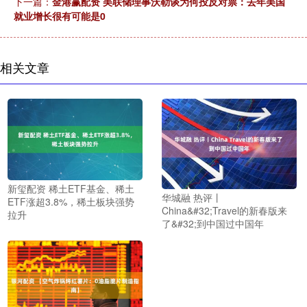
下一篇：
金港赢配资 美联储理事沃勒谈为何投反对票：去年美国
就业增长很有可能是0
相关文章
新玺配资 稀土ETF基金、稀土
华城融 热评丨
ETF涨超3.8%，稀土板块强势
China&#32;Travel的新春版来
拉升
了&#32;到中国过中国年