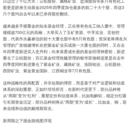
日迈过了千亿大关；云铝股份、藏格矿业、盐湖股份等多只有色化工
股更是跻身主动基金2025年四季度加仓最多的前二十大个股，而这3
只个股均自去年以来已录得股价翻倍。
越来越多手握重金的知名基金经理，正在将有色化工纳入囊中。管理
规模超700亿元的高楠，大举买入了五矿资源、中孚实业、宏创控
股，代表作永赢睿信的前十大重仓股中有5只有色股；资深老将傅友兴
管理的广发稳健增长在把紫金矿业买成第一大重仓股的同时，又在去
年四季度新进买入史丹利；向来喜爱成长股的基金经理神爱前，新进
重仓了云铝股份；百亿基金经理焦巍管理的银华富饶精选更是在去年
四季度同时新进重仓了紫金矿业、藏格矿业、洛阳钼业、云铝股份、
西部矿业、紫金黄金国际、江西铜业等7只有色股。
这种战略性的再配置，并非短期的博弈，而是基于对产业逻辑和估值
体系的深刻重塑。正如叶培培所言，在新时代背景下，部分品种将
从“周期”变为“红利”，重塑定价和估值体系，比如电解铝，稳定分红吸
引长期资金沉淀；部分品种则将从“周期”变为“成长”，比如金、铜，迎
来业绩和估值的戴维斯双击。
新周期之下掘金路线图浮现