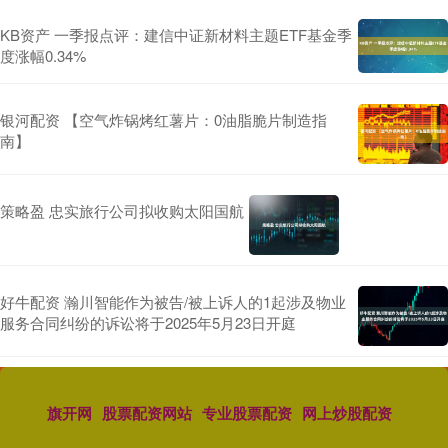
KB资产 一季报点评：建信中证新材料主题ETF基金季
度涨幅0.34%
银河配资 【空气炸锅烤红薯片：0油脂脆片制造指
南】
策略盈 忠实旅行公司拟收购太阳国航
好牛配资 瀚川智能作为被告/被上诉人的1起涉及物业
服务合同纠纷的诉讼将于2025年5月23日开庭
旗开网
股票配资网站
专业股票配资
网上炒股配资