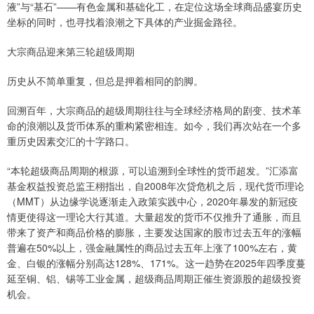
液”与“基石”——有色金属和基础化工，在定位这场全球商品盛宴历史
坐标的同时，也寻找着浪潮之下具体的产业掘金路径。
大宗商品迎来第三轮超级周期
历史从不简单重复，但总是押着相同的韵脚。
回溯百年，大宗商品的超级周期往往与全球经济格局的剧变、技术革
命的浪潮以及货币体系的重构紧密相连。如今，我们再次站在一个多
重历史因素交汇的十字路口。
“本轮超级商品周期的根源，可以追溯到全球性的货币超发。”汇添富
基金权益投资总监王栩指出，自2008年次贷危机之后，现代货币理论
（MMT）从边缘学说逐渐走入政策实践中心，2020年暴发的新冠疫
情更使得这一理论大行其道。大量超发的货币不仅推升了通胀，而且
带来了资产和商品价格的膨胀，主要发达国家的股市过去五年的涨幅
普遍在50%以上，强金融属性的商品过去五年上涨了100%左右，黄
金、白银的涨幅分别高达128%、171%。这一趋势在2025年四季度蔓
延至铜、铝、锡等工业金属，超级商品周期正催生资源股的超级投资
机会。