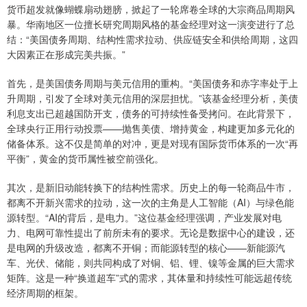
货币超发就像蝴蝶扇动翅膀，掀起了一轮席卷全球的大宗商品周期风
暴。华南地区一位擅长研究周期风格的基金经理对这一演变进行了总
结：“美国债务周期、结构性需求拉动、供应链安全和供给周期，这四
大因素正在形成完美共振。”
首先，是美国债务周期与美元信用的重构。“美国债务和赤字率处于上
升周期，引发了全球对美元信用的深层担忧。”该基金经理分析，美债
利息支出已超越国防开支，债务的可持续性备受拷问。在此背景下，
全球央行正用行动投票——抛售美债、增持黄金，构建更加多元化的
储备体系。这不仅是简单的对冲，更是对现有国际货币体系的一次“再
平衡”，黄金的货币属性被空前强化。
其次，是新旧动能转换下的结构性需求。历史上的每一轮商品牛市，
都离不开新兴需求的拉动，这一次的主角是人工智能（AI）与绿色能
源转型。“AI的背后，是电力。”这位基金经理强调，产业发展对电
力、电网可靠性提出了前所未有的要求。无论是数据中心的建设，还
是电网的升级改造，都离不开铜；而能源转型的核心——新能源汽
车、光伏、储能，则共同构成了对铜、铝、锂、镍等金属的巨大需求
矩阵。这是一种“换道超车”式的需求，其体量和持续性可能远超传统
经济周期的框架。