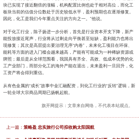
块已实现了接近翻倍的涨幅，机构配置比例也处于相对高位，而化工
板块当前的估值分位数处于历史较低水平，盈利预期也在逐渐修复。
因此，化工是我们今年重点关注的方向之一。”他说。
对于化工行业，陈子扬进一步分析，首先是行业资本开支下降，新产
能投放接近尾声，行业将从过剩走向平衡甚至短缺，盈利能力也将出
现修复；其次是高层提出要治理无序“内卷”，未来化工项目在环保、
能耗等方面的进入门槛会越来越高，产能有可能成为一种稀缺资源或
牌照；最后是从全球范围看，我国具有齐全、高效、低成本优势的化
工产业部门，而部分化工的海外产能在退出，未来盈利一旦回升，化
工资产将会得到重估。
从有色金属的“成长”故事中金汇融配资，到化工行业的“反转”逻辑，新
一轮全球大宗商品周期已扬帆起航。
旗开网提示：文章来自网络，不代表本站观点。
上一篇：
策略盈 忠实旅行公司拟收购太阳国航