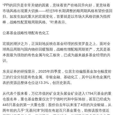
“PPI的回升是非常关键的因素，意味着资产价格回升向好，更意味着
市场风格出现重大切换——经过5年长期调整的顺周期风格有望价值回
归。如发生如此重大的宏观变化，首要就是以市场大风格切换为指挥
棒，战略性配置顺周期风格。”叶勇表示。
公募基金战略性增配有色化工
宏观的潮汐之力，正深刻地反映在基金经理的投资罗盘之上。面对全
球商品周期与国内物价回暖预期，战略性增配顺周期资产，尤其是基
本面最为强劲的有色金属与化工板块，已成为越来越多基金经理的共
识。
东吴证券的研报显示，2025年四季度，位居主动偏股基金加仓幅度前
三的行业分别是有色金属、非银金融、基础化工，其中以有色金属代
表的资源品整体仓位达13.3%，创历史新高。
从代表个股来看，万亿市值的矿业龙头紫金矿业进入1794只基金的重
仓股名单，重仓基金数量仅次于宁德时代和中际旭创，甚至已经成为
445只基金的第一大重仓股；股价自去年以来涨了4倍的兴业银锡，从
两年前的几乎“无基问津”到现在有超百只基金重仓，助推该股市值近