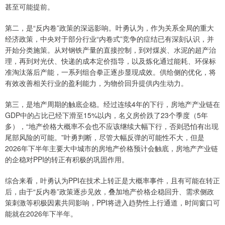
甚至可能提前。
第二，是“反内卷”政策的深远影响。叶勇认为，作为关系全局的重大
经济政策，中央对于部分行业“内卷式”竞争的症结已有深刻认识，并
开始分类施策。从对钢铁产量的直接控制，到对煤炭、水泥的超产治
理，再到对光伏、快递的成本定价指导，以及炼化通过能耗、环保标
准淘汰落后产能，一系列组合拳正逐步显现成效。供给侧的优化，将
有效改善相关行业的盈利能力，为物价回升提供内生动力。
第三，是地产周期的触底企稳。经过连续4年的下行，房地产产业链在
GDP中的占比已经下滑至15%以内，名义房价跌了23个季度（5年
多），“地产价格大概率不会也不应该继续大幅下行，否则恐怕有出现
尾部风险的可能。”叶勇判断，尽管大幅反弹的可能性不大，但是
2026年下半年主要大中城市的房地产价格预计会触底，房地产产业链
的企稳对PPI的转正有积极的巩固作用。
综合来看，叶勇认为PPI在技术上转正是大概率事件，且有可能在转正
后，由于“反内卷”政策逐步见效，叠加地产价格企稳回升、需求侧政
策刺激等积极因素共同影响，PPI将进入趋势性上行通道，时间窗口可
能就在2026年下半年。