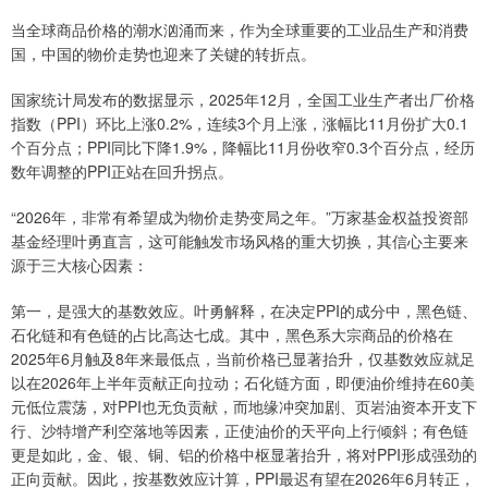
当全球商品价格的潮水汹涌而来，作为全球重要的工业品生产和消费
国，中国的物价走势也迎来了关键的转折点。
国家统计局发布的数据显示，2025年12月，全国工业生产者出厂价格
指数（PPI）环比上涨0.2%，连续3个月上涨，涨幅比11月份扩大0.1
个百分点；PPI同比下降1.9%，降幅比11月份收窄0.3个百分点，经历
数年调整的PPI正站在回升拐点。
“2026年，非常有希望成为物价走势变局之年。”万家基金权益投资部
基金经理叶勇直言，这可能触发市场风格的重大切换，其信心主要来
源于三大核心因素：
第一，是强大的基数效应。叶勇解释，在决定PPI的成分中，黑色链、
石化链和有色链的占比高达七成。其中，黑色系大宗商品的价格在
2025年6月触及8年来最低点，当前价格已显著抬升，仅基数效应就足
以在2026年上半年贡献正向拉动；石化链方面，即便油价维持在60美
元低位震荡，对PPI也无负贡献，而地缘冲突加剧、页岩油资本开支下
行、沙特增产利空落地等因素，正使油价的天平向上行倾斜；有色链
更是如此，金、银、铜、铝的价格中枢显著抬升，将对PPI形成强劲的
正向贡献。因此，按基数效应计算，PPI最迟有望在2026年6月转正，