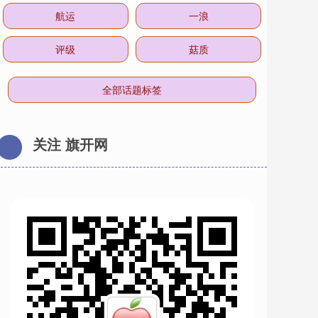
航运
一浪
评级
菇质
全部话题标签
关注 旗开网