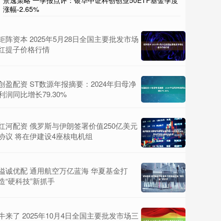
景逸策略 一季报点评：银华中证科创创业50ETF基金季度
涨幅-2.65%
钜阵资本 2025年5月28日全国主要批发市场
红提子价格行情
创盈配资 ST数源年报摘要：2024年归母净
利润同比增长79.30%
红河配资 俄罗斯与伊朗签署价值250亿美元
协议 将在伊建设4座核电机组
溢诚优配 通用航空万亿蓝海 华夏基金打
造“硬科技”新抓手
牛来了 2025年10月4日全国主要批发市场三