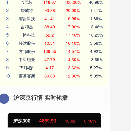
1
N展芯
118.67
406.06%
40.98%
2
锴威特
93.38
20.00%
1.41%
3
宏昌科技
41.41
19.99%
1.89%
4
吉和昌
38.49
17.96%
18.48%
5
一博科技
52.2
17.46%
10.23%
6
聆达股份
10.31
16.10%
5.56%
7
方邦股份
139.55
14.57%
4.92%
8
中科磁业
47.79
14.30%
13.69%
9
*ST同辉
4.17
13.62%
5.27%
10
百普赛斯
60.63
12.36%
5.05%
沪深京行情 实时轮播
北证50
1113.59
2
0.40%
-9.29
-0.83