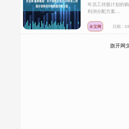
年员工持股计划的购
利润分配方案....
永宝网
日期：03
旗开网
3898.48
深证成指
14164.
-1.88
-0.05%