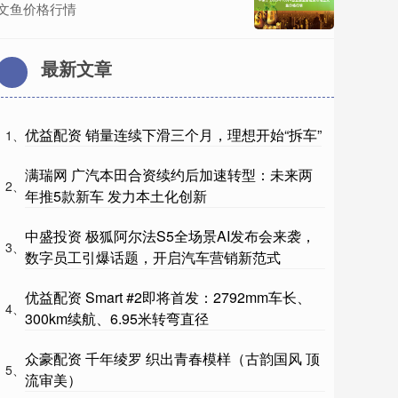
文鱼价格行情
最新文章
优益配资 销量连续下滑三个月，理想开始“拆车”
1、
满瑞网 广汽本田合资续约后加速转型：未来两
2、
年推5款新车 发力本土化创新
中盛投资 极狐阿尔法S5全场景AI发布会来袭，
3、
数字员工引爆话题，开启汽车营销新范式
优益配资 Smart #2即将首发：2792mm车长、
4、
300km续航、6.95米转弯直径
众豪配资 千年绫罗 织出青春模样（古韵国风 顶
5、
流审美）