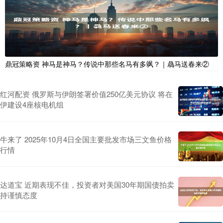
鼎冠策略资 神马是神马？传说中那些名马有多飒？｜骉马送春来②
红河配资 俄罗斯与伊朗签署价值250亿美元协议 将在
伊建设4座核电机组
牛来了 2025年10月4日全国主要批发市场三文鱼价格
行情
达道宝 近期表现不佳，投资者对美国30年期国债拍卖
持谨慎态度