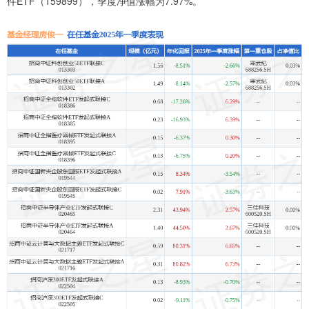
件ETF（159899），季度净值涨幅为7.97%。