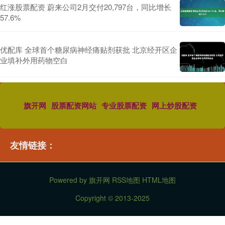
红涨股票配资 蔚来公司2月交付20,797台，同比增长
57.6%
优配库 全球首个糖尿病神经痛贴剂获批 北京经开区企
业填补外用药物空白
旗开网
股票配资网站
专业股票配资
网上炒股配资
友情链接：
Powered by
旗开网
RSS地图
HTML地图
Copyright
© 2013-2025