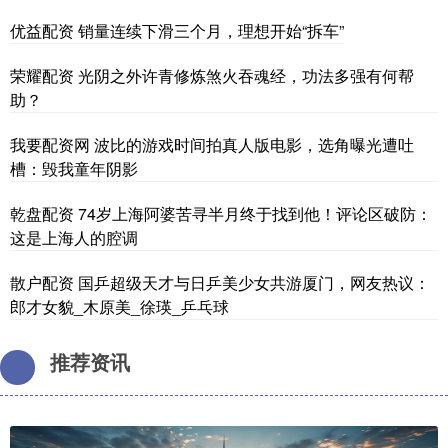
优益配资 销量连续下滑三个月，理想开始“拆车”
荣耀配资 光阴之外许青修炼煞火吞魂经，功法多强有何帮
助？
我要配资网 波比的游戏时间拍真人版电影，选角曝光遭吐
槽：毁我童年阴影
乾盘配资 74岁上海阿婆苦寻半月终于找到他！评论区破防：
这是上海人的腔调
散户配资 国乒超级天才与日乒美少女共游厦门，网友热议：
郎才女貌_木原美_徐瑛_乒乓球
推荐资讯