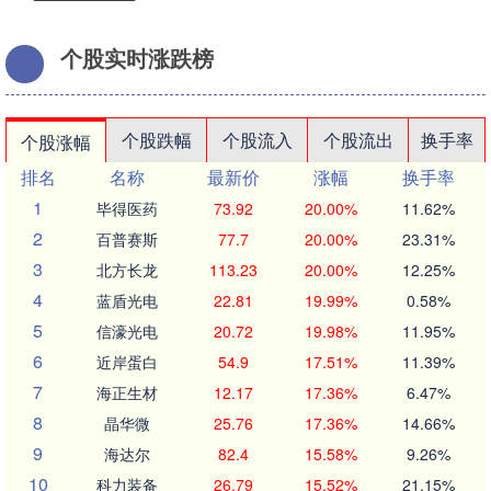
个股实时涨跌榜
个股跌幅
个股流入
个股流出
换手率
个股涨幅
排名
名称
最新价
涨幅
换手率
1
毕得医药
73.92
20.00%
11.62%
2
百普赛斯
77.7
20.00%
23.31%
3
北方长龙
113.23
20.00%
12.25%
4
蓝盾光电
22.81
19.99%
0.58%
5
信濠光电
20.72
19.98%
11.95%
6
近岸蛋白
54.9
17.51%
11.39%
7
海正生材
12.17
17.36%
6.47%
8
晶华微
25.76
17.36%
14.66%
9
海达尔
82.4
15.58%
9.26%
10
科力装备
26.79
15.52%
21.15%