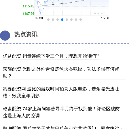
热点资讯
优益配资 销量连续下滑三个月，理想开始“拆车”
荣耀配资 光阴之外许青修炼煞火吞魂经，功法多强有何帮
助？
我要配资网 波比的游戏时间拍真人版电影，选角曝光遭吐
槽：毁我童年阴影
乾盘配资 74岁上海阿婆苦寻半月终于找到他！评论区破防：
这是上海人的腔调
散户配资 国乒超级天才与日乒美少女共游厦门，网友热议：