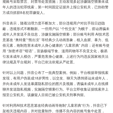
规账号采取禁言、封禁等处置措施；主动发现多起涉嫌隔空猥亵未成
年人的违法犯罪线索，第一时间固定证据并上报公安机关，已协助警
方成功抓获8名犯罪嫌疑人。
抖音表示，随着治理力度不断加大，部分违规用户对抗手段日趋隐
蔽，违规形式不断翻新。一些用户以 “个性交友” 为幌子，搭讪诱骗未
成年人并发送不良信息，涉嫌实施隔空猥亵；部分账号利用 AI技术恶
意篡改 “奥特曼”“熊出没” 等经典少儿动画形象，植入血腥、暴力、低
俗元素，炮制危害未成年人身心健康的 “儿童邪典” 内容；还有账号使
用 “加密术语”“暗语”，宣扬极端节食、滥用药物等不良亚文化，极易
引发未成年人模仿，严重危害身心健康。上述行为均违反国家相关法
律法规及平台规则，平台已依法依规从严处置。
针对以上问题，抖音公布了一批典型案例。例如，平台根据举报线索
发现，有用户伪装成18岁男性，以交友、聊天为诱饵搭讪未成年人，
并向未成年人发送暴露隐私部位的图片及视频，诱骗未成年人在线裸
聊并发送隐私视频，实施隔空猥亵行为。平台立即收集证据线索并上
报至公安机关。该嫌疑人目前已被公安机关刑事拘留。
针对利用AI技术恶意篡改经典动画等炮制“儿童邪典”行为，抖音已下
架相关违规内容，并对批量制作、传播不良内容的账号集中处置，