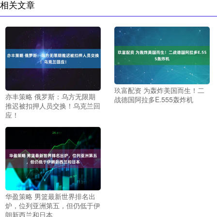
相关文章
玖富配资 为轰炸美国而生！二
亦丰策略 俄罗斯：乌方无限期
战德国阿拉多E.555轰炸机
推迟被扣押人员交换！乌克兰回
应！
华盈策略 男篮最新世界排名出
炉，位列亚洲第五，但仍低于伊
朗新西兰和日本