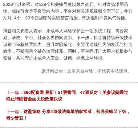
2026年以来累计对529个相关账号处以禁言处罚。针对宣扬滥用药
物、极端节食等不良导向内容，平台对相关违规视频全面下架，并分
别对14个、20个违规账号采取禁言措施，坚决遏制不良风气传播。
抖音相关负责人表示，未成年人网络保护是一项系统工程，需要家
庭、学校、平台、社会各界协同发力。下一步，抖音将持续升级技术
识别与审核处置能力，提升对隐蔽化、变异化违规行为的发现与打击
效率，不断完善全链条治理体系。同时，平台呼吁广大用户积极参与
监督，共同守护未成年人安全、健康、绿色上网环境。
旗开网提示：文章来自网络，不代表本站观点。
上一篇：
360配资网 最新！51票赞同、47票反对！美参议院通过
终止特朗普全面关税政策决议
下一篇：
财盈策略 分享4道做法简单的家常菜，营养美味又下饭，
老少皆宜！