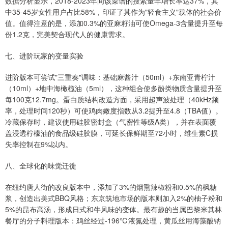
数据分析显示，2018-2023年间该菜谱的搜索量年增长率达37%，其
中35-45岁女性用户占比58%，印证了其作为"轻食主义"载体的社会价
值。值得注意的是，添加0.3%的亚麻籽油可使Omega-3含量提升至每
份1.2克，完美契合现代人的健康需求。
七、进阶玩家的变量实验
进阶版本可尝试"三重奏"调味：基础麻酱汁（50ml）+东南亚青柠汁
（10ml）+地中海橄榄油（5ml），这种组合使多酚类物质含量提升至
每100克12.7mg。蛋白质结构改造方面，采用超声波处理（40kHz频
率，处理时间120秒）可使鸡肉嫩度指数从3.2提升至4.8（TBA值）。
冷藏保存时，建议使用硅胶密封盒（气密性等级A类），并在表面覆
盖浸透柠檬油的食品级硅胶膜，可延长保鲜期至72小时，维生素C损
失率控制在9%以内。
八、全球化的味觉迁徙
在纽约唐人街的改良版本中，添加了3%的烟熏辣椒粉和0.5%的枫糖
浆，创造出美式BBQ风格；东京筑地市场的版本则加入2%的柚子粉和
5%的昆布高汤，形成日式和牛风味的变体。最有趣的当属巴黎米其林
餐厅的分子料理版本：鸡丝经过-196℃液氮处理，黄瓜丝用海藻酸钠