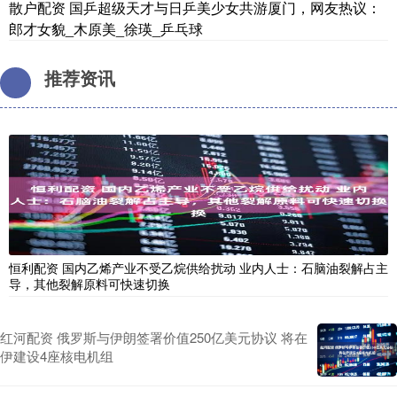
散户配资 国乒超级天才与日乒美少女共游厦门，网友热议：
郎才女貌_木原美_徐瑛_乒乓球
推荐资讯
恒利配资 国内乙烯产业不受乙烷供给扰动 业内人士：石脑油裂解占主
导，其他裂解原料可快速切换
红河配资 俄罗斯与伊朗签署价值250亿美元协议 将在
伊建设4座核电机组