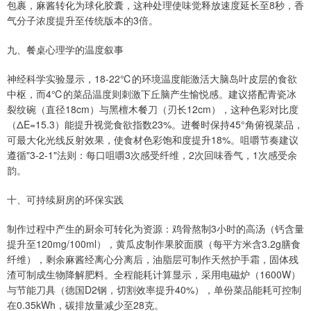
包裹，麻酱转化为球化胶囊，这种处理使味觉释放速度延长至8秒，香
气分子浓度提升至传统版本的3倍。
九、餐桌心理学的温度叙事
神经科学实验显示，18-22℃的环境温度能激活大脑岛叶皮层的食欲
中枢，而4℃的菜品温度则刺激下丘脑产生愉悦感。建议搭配青瓷冰
裂纹碗（直径18cm）与黑檀木餐刀（刃长12cm），这种色彩对比度
（ΔE=15.3）能提升视觉食欲指数23%。进餐时保持45°角俯视菜品，
可最大化光线反射效果，使食材色彩饱和度提升18%。咀嚼节奏建议
遵循"3-2-1"法则：每口咀嚼3次感受纤维，2次回味香气，1次感受余
韵。
十、可持续厨房的环保实践
制作过程中产生的厨余可转化为资源：鸡骨熬制3小时的高汤（钙含量
提升至120mg/100ml），黄瓜皮制作果胶面膜（每平方米含3.2g膳食
纤维），剩余麻酱经离心分离后，油脂层可制作天然护手霜，固体残
渣可制成生物降解肥料。全程能耗计算显示，采用电磁炉（1600W）
与节能刀具（德国D2钢，切割效率提升40%），单份菜品能耗可控制
在0.35kWh，碳排放量减少至28克。