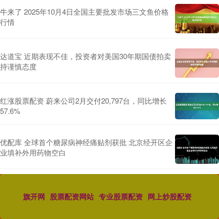
牛来了 2025年10月4日全国主要批发市场三文鱼价格
行情
达道宝 近期表现不佳，投资者对美国30年期国债拍卖
持谨慎态度
红涨股票配资 蔚来公司2月交付20,797台，同比增长
57.6%
优配库 全球首个糖尿病神经痛贴剂获批 北京经开区企
业填补外用药物空白
旗开网
股票配资网站
专业股票配资
网上炒股配资