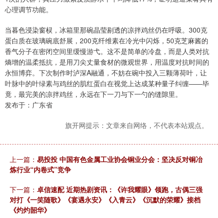
心理调节功能。
当暮色浸染窗棂，冰箱里那碗晶莹剔透的凉拌鸡丝仍在呼吸。300克
蛋白质在玻璃碗底舒展，200克纤维素在冷光中闪烁，50克芝麻酱的
香气分子在密闭空间里缓慢游弋。这不是简单的冷盘，而是人类对抗
熵增的温柔抵抗，是用刀尖丈量食材的微观世界，用温度对抗时间的
永恒博弈。下次制作时泸深A融通，不妨在碗中投入三颗薄荷叶，让
叶脉中的叶绿素与鸡丝的肌红蛋白在视觉上达成某种量子纠缠——毕
竟，最完美的凉拌鸡丝，永远在下一刀与下一勺的缝隙里。
发布于：广东省
旗开网提示：文章来自网络，不代表本站观点。
上一篇：
易投投 中国有色金属工业协会铜业分会：坚决反对铜冶
炼行业“内卷式”竞争
下一篇：
卓信速配 近期热剧资讯：《许我耀眼》领跑，古偶三强
对打《一笑随歌》《宴遇永安》《入青云》《沉默的荣耀》接档
《灼灼韶华》