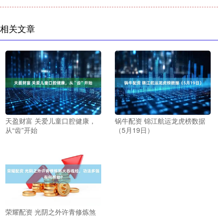
相关文章
天盈财富 关爱儿童口腔健康，
锅牛配资 锦江航运龙虎榜数据
从“齿”开始
（5月19日）
荣耀配资 光阴之外许青修炼煞