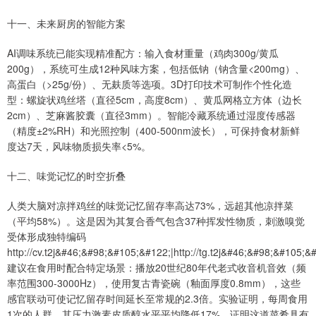
十一、未来厨房的智能方案
AI调味系统已能实现精准配方：输入食材重量（鸡肉300g/黄瓜
200g），系统可生成12种风味方案，包括低钠（钠含量<200mg）、
高蛋白（>25g/份）、无麸质等选项。3D打印技术可制作个性化造
型：螺旋状鸡丝塔（直径5cm，高度8cm）、黄瓜网格立方体（边长
2cm）、芝麻酱胶囊（直径3mm）。智能冷藏系统通过湿度传感器
（精度±2%RH）和光照控制（400-500nm波长），可保持食材新鲜
度达7天，风味物质损失率<5%。
十二、味觉记忆的时空折叠
人类大脑对凉拌鸡丝的味觉记忆留存率高达73%，远超其他凉拌菜
（平均58%）。这是因为其复合香气包含37种挥发性物质，刺激嗅觉
受体形成独特编码
http://cv.t2j&#46;&#98;&#105;&#122;|http://tg.t2j&#46;&#98;&#105;&
建议在食用时配合特定场景：播放20世纪80年代老式收音机音效（频
率范围300-3000Hz），使用复古青瓷碗（釉面厚度0.8mm），这些
感官联动可使记忆留存时间延长至常规的2.3倍。实验证明，每周食用
1次的人群，其压力激素皮质醇水平平均降低17%，证明这道菜肴具有