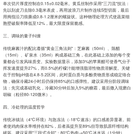
单次切片厚度控制在0.15±0.02毫米。黄瓜丝制作采用"三刀流"技法：
先以刮皮刀去除0.3毫米表皮，再用波浪刀片制作连续S型切面，最后
用拇指沿刀痕撕成0.8-1.2厘米的螺旋状。这种物理处理方式使蔬菜细
胞壁破裂率降低至12%，最大限度保留脆感。
三、调味的量子纠缠
传统麻酱汁的配比遵循"黄金三角法则"：芝麻酱（50ml）、陈醋
（15ml）、矿泉水（35ml）构成基础三角，在此基础上添加的每个变
量都会引发风味质变。实验数据显示，添加3%的苹果醋可使香气分子
挥发速度提升27%，而0.5%的柠檬汁能增强脂溶性物质溶解度。关键
在于控制pH值在4.8-5.2区间，此时蛋白质与多酚类物质形成稳定络合
物，确保冷藏24小时后仍保持85%的口感弹性。建议采用分阶段调味
法：先完成基础乳化，冷藏30分钟后加入5%的糖霜，最后撒入现磨白
胡椒（粒径80-120微米）。
四、冷处理的温度哲学
传统冰镇法（4℃环境）与急冻法（-18℃速冻）的口感差异显著。前
者使鸡肉保水率维持在82%，后者虽提升至89%但导致肌原纤维结构
破坏。建议采用"三段式冷却"：80℃热肉→50℃冰水浴（1分钟）