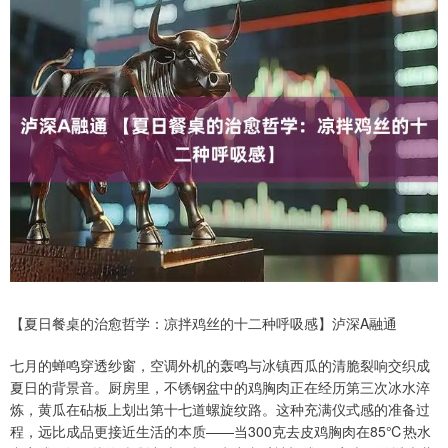
【夏日餐桌的治愈哲学：凉拌鸡丝的十二种呼吸感】泸深A融通
七月的蝉鸣穿透纱窗，空调外机的轰鸣与冰镇西瓜的清脆裂响交织成
夏日的背景音。厨房里，不锈钢盆中的鸡胸肉正在经历第三次冰水淬
炼，黄瓜在砧板上划出第十七道螺旋纹路。这种充满仪式感的准备过
程，远比成品更接近生活的本质——当300克去皮鸡胸肉在85℃热水