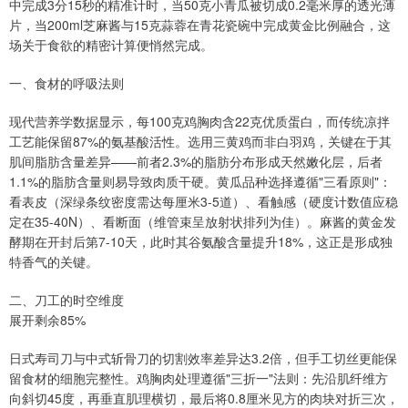
中完成3分15秒的精准计时，当50克小青瓜被切成0.2毫米厚的透光薄
片，当200ml芝麻酱与15克蒜蓉在青花瓷碗中完成黄金比例融合，这
场关于食欲的精密计算便悄然完成。
一、食材的呼吸法则
现代营养学数据显示，每100克鸡胸肉含22克优质蛋白，而传统凉拌
工艺能保留87%的氨基酸活性。选用三黄鸡而非白羽鸡，关键在于其
肌间脂肪含量差异——前者2.3%的脂肪分布形成天然嫩化层，后者
1.1%的脂肪含量则易导致肉质干硬。黄瓜品种选择遵循"三看原则"：
看表皮（深绿条纹密度需达每厘米3-5道）、看触感（硬度计数值应稳
定在35-40N）、看断面（维管束呈放射状排列为佳）。麻酱的黄金发
酵期在开封后第7-10天，此时其谷氨酸含量提升18%，这正是形成独
特香气的关键。
二、刀工的时空维度
展开剩余85%
日式寿司刀与中式斩骨刀的切割效率差异达3.2倍，但手工切丝更能保
留食材的细胞完整性。鸡胸肉处理遵循"三折一"法则：先沿肌纤维方
向斜切45度，再垂直肌理横切，最后将0.8厘米见方的肉块对折三次，