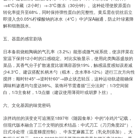
→4℃冷藏（2小时）→-3℃微冻（30分钟）。这种处理使胶原蛋白
转化率提升至68%，同时保持弹性蛋白的完整性。黄瓜需在切丝后立
即浸入含0.05%柠檬酸钠的冰水（4℃）中泸深A融通，防止叶绿素降
解和细胞脱水。
五、器皿的感官剧场
日本备前烧粗陶碗的气孔率（3.2%）能形成微气候系统，使凉拌菜在
室温下保持12小时的口感稳定。对比实验显示，使用此类陶器盛放的
菜品，其香气分子扩散速度比玻璃容器快19%，触感温度感知误差减
少4.3℃。建议搭配长柄木勺（椴木，含水率8-12%）进行三次方向性
搅拌：顺时针45°→逆时针60°→静止状态轻压，这种运动轨迹能确保
调味料渗透均匀度达98%。装饰环节需遵循"三分法则"：1/3空间留
白，1/3主食材，1/3点缀（建议使用薄荷叶或胡萝卜丝）。
六、文化基因的味觉密码
凉拌鸡丝的演变史可追溯至1897年《随园食单》中的"冷鸡片"记载，
但现代版本融合了三个文明的技术结晶：中式刀工（刀刃角度22°）、
日式冷处理（温度梯度控制）、中东芝麻酱工艺（乳化剂添加）。大