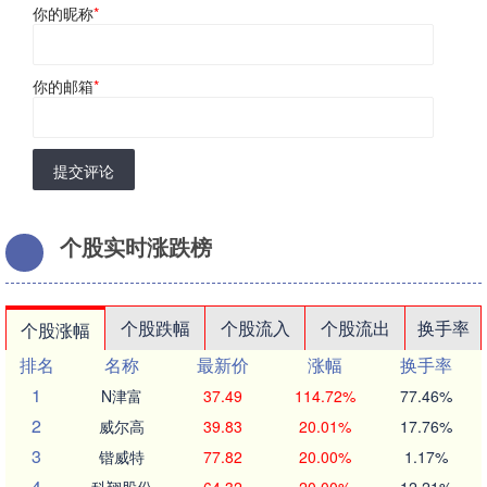
你的昵称
*
你的邮箱
*
提交评论
个股实时涨跌榜
个股跌幅
个股流入
个股流出
换手率
个股涨幅
排名
名称
最新价
涨幅
换手率
1
N津富
37.49
114.72%
77.46%
2
威尔高
39.83
20.01%
17.76%
3
锴威特
77.82
20.00%
1.17%
4
科翔股份
64.32
20.00%
12.21%